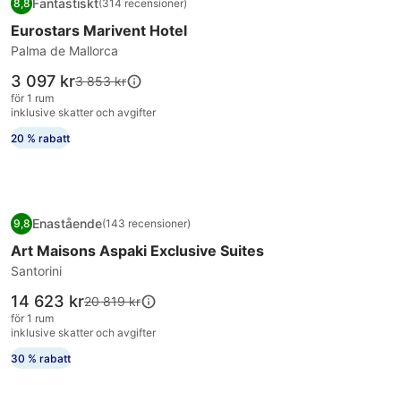
Fantastiskt
8,8
(314 recensioner)
för
8,8 av 10, Fantastiskt, (314 recensioner)
Eurostars Marivent Hotel
Eurostars
Marivent
Palma de Mallorca
Hotel
Priset
3 097 kr
Priset
3 853 kr
är
var
för 1 rum
3 097 kr
3 853 kr,
inklusive skatter och avgifter
se
20 % rabatt
mer
information
om
standardpris.
Fotogalleri
Art Maisons Aspaki Exclusive Suites
Enastående
9,8
(143 recensioner)
för
9,8 av 10, Enastående, (143 recensioner)
Art Maisons Aspaki Exclusive Suites
Art
Maisons
Santorini
Aspaki
Priset
14 623 kr
Priset
20 819 kr
Exclusive
är
var
för 1 rum
14 623 kr
Suites
20 819 kr,
inklusive skatter och avgifter
se
30 % rabatt
mer
information
om