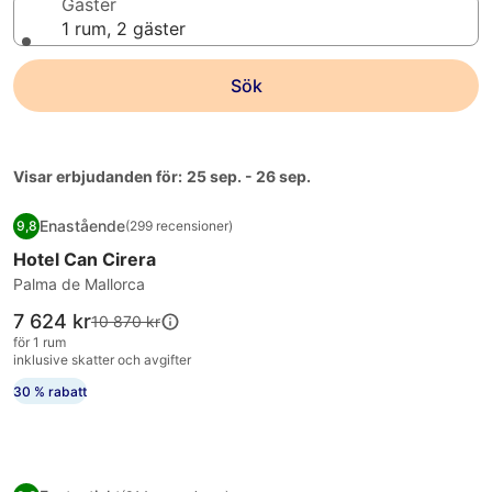
Gäster
1 rum, 2 gäster
Sök
Visar erbjudanden för:
25 sep. - 26 sep.
Fotogalleri
Hotel Can Cirera
Enastående
9,8
(299 recensioner)
för
9,8 av 10, Enastående, (299 recensioner)
Hotel Can Cirera
Hotel
Can
Palma de Mallorca
Cirera
Priset
7 624 kr
Priset
10 870 kr
är
var
för 1 rum
7 624 kr
10 870 kr,
inklusive skatter och avgifter
se
30 % rabatt
mer
information
om
standardpris.
Fotogalleri
Eurostars Marivent Hotel