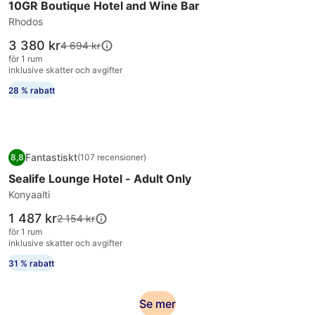
10GR Boutique Hotel and Wine Bar
10GR
Boutique
Rhodos
Hotel
Priset
3 380 kr
Priset
4 694 kr
and
är
var
för 1 rum
3 380 kr
Wine
4 694 kr,
inklusive skatter och avgifter
se
Bar
28 % rabatt
mer
information
om
standardpris.
Fotogalleri
Sealife Lounge Hotel - Adult Only
Fantastiskt
8,8
(107 recensioner)
för
8,8 av 10, Fantastiskt, (107 recensioner)
Sealife Lounge Hotel - Adult Only
Sealife
Lounge
Konyaalti
Hotel
Priset
1 487 kr
Priset
2 154 kr
-
är
var
för 1 rum
1 487 kr
Adult
2 154 kr,
inklusive skatter och avgifter
se
Only
31 % rabatt
mer
information
om
Se
Se mer
standardpris.