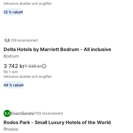
1 611 kr
2 057 kr,
inklusive skatter och avgifter
se
22 % rabatt
mer
information
om
standardpris.
Fotogalleri
Delta Hotels by Marriott Bodrum - All inclusive
5,8
(39 recensioner)
för
5,8 av 10, (39 recensioner)
Delta Hotels by Marriott Bodrum - All inclusive
Delta
Hotels
Bodrum
by
Priset
3 742 kr
Priset
7 338 kr
Marriott
är
var
för 1 rum
3 742 kr
Bodrum
7 338 kr,
inklusive skatter och avgifter
se
-
49 % rabatt
mer
All
information
inclusive
om
standardpris.
Fotogalleri
Rodos Park - Small Luxury Hotels of the World
Enastående
9,6
(193 recensioner)
för
9,6 av 10, Enastående, (193 recensioner)
Rodos Park - Small Luxury Hotels of the World
Rodos
Park
Rhodos