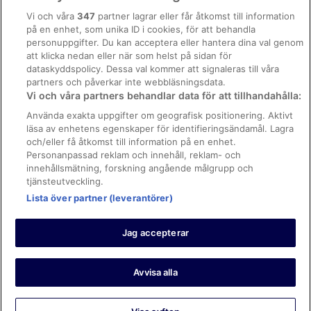
Policyer
Vi och våra
347
partner lagrar eller får åtkomst till information
på en enhet, som unika ID i cookies, för att behandla
Sekretesspolicy
personuppgifter. Du kan acceptera eller hantera dina val genom
Användarvillkor
att klicka nedan eller när som helst på sidan för
dataskyddspolicy. Dessa val kommer att signaleras till våra
Tillgänglighetsanpassning
partners och påverkar inte webbläsningsdata.
Vi och våra partners behandlar data för att tillhandahålla:
Policy för cookies
Använda exakta uppgifter om geografisk positionering. Aktivt
Juridisk information/Kontakta oss
läsa av enhetens egenskaper för identifieringsändamål. Lagra
och/eller få åtkomst till information på en enhet.
Hur vi sorterar sökresultat
Personanpassad reklam och innehåll, reklam- och
Riktlinjer för innehåll, recensioner och anmäla innehåll
innehållsmätning, forskning angående målgrupp och
tjänsteutveckling.
Feedback om webbplatsen
Lista över partner (leverantörer)
Hotels.com, LP och SAS ansvarar inte för innehåll på externa
webbplatser.
Jag accepterar
© 2026 Hotels.com, LP, ett företag i Expedia Group. Med ensamrätt.
SAS och EuroBonus är registrerade varumärken, som tillhör SAS AB-
gruppen. POWERED BY HOTELS.COM, HOTELS.COM och logotypen är
varumärken som tillhör Hotels.com LP.
Avvisa alla