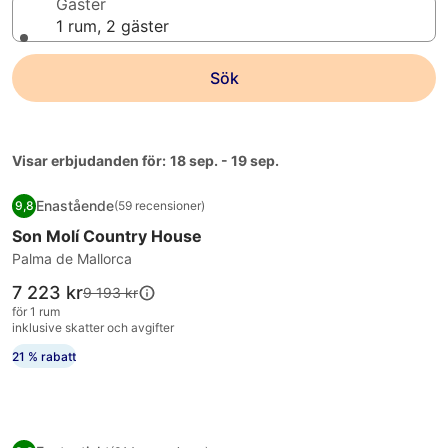
Gäster
1 rum, 2 gäster
Sök
Visar erbjudanden för:
18 sep. - 19 sep.
Fotogalleri
Son Molí Country House
Enastående
9,8
(59 recensioner)
för
9,8 av 10, Enastående, (59 recensioner)
Son Molí Country House
Son
Molí
Palma de Mallorca
Country
Priset
7 223 kr
Priset
9 193 kr
House
är
var
för 1 rum
7 223 kr
9 193 kr,
inklusive skatter och avgifter
se
21 % rabatt
mer
information
om
standardpris.
Fotogalleri
Eurostars Marivent Hotel