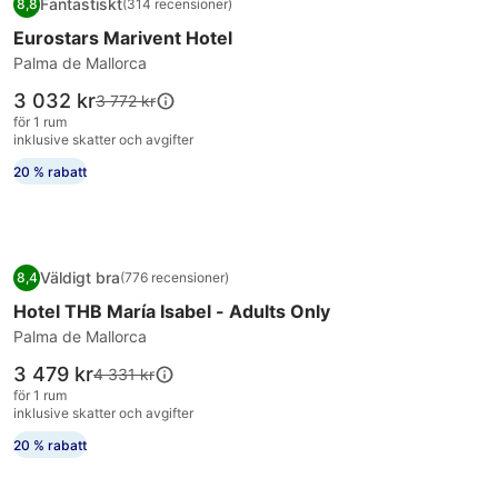
Fantastiskt
8,8
(314 recensioner)
för
8,8 av 10, Fantastiskt, (314 recensioner)
Eurostars Marivent Hotel
Eurostars
Marivent
Palma de Mallorca
Hotel
Priset
3 032 kr
Priset
3 772 kr
är
var
för 1 rum
3 032 kr
3 772 kr,
inklusive skatter och avgifter
se
20 % rabatt
mer
information
om
standardpris.
Fotogalleri
Hotel THB María Isabel - Adults Only
Väldigt bra
8,4
(776 recensioner)
för
8,4 av 10, Väldigt bra, (776 recensioner)
Hotel THB María Isabel - Adults Only
Hotel
THB
Palma de Mallorca
María
Priset
3 479 kr
Priset
4 331 kr
Isabel
är
var
för 1 rum
3 479 kr
-
4 331 kr,
inklusive skatter och avgifter
se
Adults
20 % rabatt
mer
Only
information
om