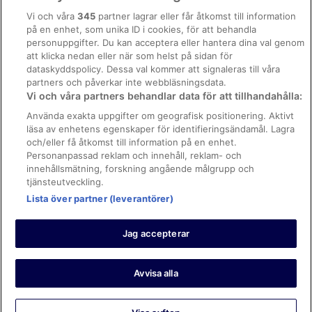
Policyer
Vi och våra
345
partner lagrar eller får åtkomst till information
på en enhet, som unika ID i cookies, för att behandla
Sekretesspolicy
personuppgifter. Du kan acceptera eller hantera dina val genom
Användarvillkor
att klicka nedan eller när som helst på sidan för
dataskyddspolicy. Dessa val kommer att signaleras till våra
Tillgänglighetsanpassning
partners och påverkar inte webbläsningsdata.
Vi och våra partners behandlar data för att tillhandahålla:
Policy för cookies
Använda exakta uppgifter om geografisk positionering. Aktivt
Juridisk information/Kontakta oss
läsa av enhetens egenskaper för identifieringsändamål. Lagra
och/eller få åtkomst till information på en enhet.
Hur vi sorterar sökresultat
Personanpassad reklam och innehåll, reklam- och
Riktlinjer för innehåll, recensioner och anmäla innehåll
innehållsmätning, forskning angående målgrupp och
tjänsteutveckling.
Feedback om webbplatsen
Lista över partner (leverantörer)
Hotels.com, LP och SAS ansvarar inte för innehåll på externa
webbplatser.
Jag accepterar
© 2026 Hotels.com, LP, ett företag i Expedia Group. Med ensamrätt.
SAS och EuroBonus är registrerade varumärken, som tillhör SAS AB-
gruppen. POWERED BY HOTELS.COM, HOTELS.COM och logotypen är
varumärken som tillhör Hotels.com LP.
Avvisa alla