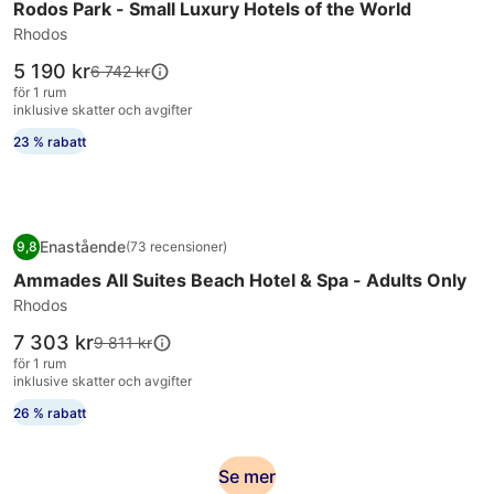
Rodos Park - Small Luxury Hotels of the World
Rodos
Park
Rhodos
-
Priset
5 190 kr
Priset
6 742 kr
Small
är
var
för 1 rum
5 190 kr
Luxury
6 742 kr,
inklusive skatter och avgifter
se
Hotels
23 % rabatt
mer
of
information
the
om
standardpris.
World
Fotogalleri
Ammades All Suites Beach Hotel & Spa - Adults Only
Enastående
9,8
(73 recensioner)
för
9,8 av 10, Enastående, (73 recensioner)
Ammades All Suites Beach Hotel & Spa - Adults Only
Ammades
All
Rhodos
Suites
Priset
7 303 kr
Priset
9 811 kr
Beach
är
var
för 1 rum
7 303 kr
Hotel
9 811 kr,
inklusive skatter och avgifter
se
&
26 % rabatt
mer
Spa
information
-
om
Se
Se mer
standardpris.
Adults