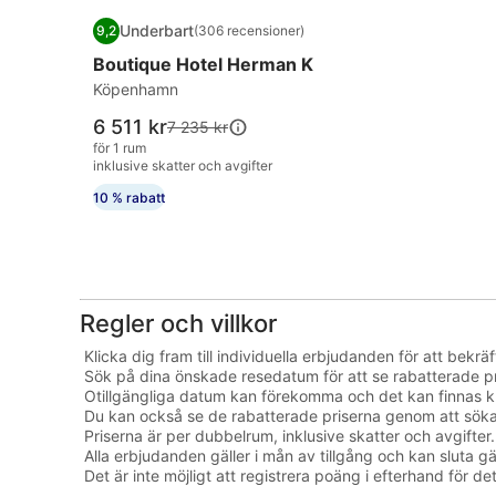
Fotogalleri
Boutique Hotel Herman K
Underbart
9,2
(306 recensioner)
för
9,2 av 10, Underbart, (306 recensioner)
Boutique Hotel Herman K
Boutique
Hotel
Köpenhamn
Herman
Priset
6 511 kr
Priset
7 235 kr
K
är
var
för 1 rum
6 511 kr
7 235 kr,
inklusive skatter och avgifter
se
10 % rabatt
mer
information
om
standardpris.
Regler och villkor
Klicka dig fram till individuella erbjudanden för att bekräf
Sök på dina önskade resedatum för att se rabatterade pris
Otillgängliga datum kan förekomma och det kan finnas kr
Du kan också se de rabatterade priserna genom att söka
Priserna är per dubbelrum, inklusive skatter och avgifter.
Alla erbjudanden gäller i mån av tillgång och kan sluta gä
Det är inte möjligt att registrera poäng i efterhand för de