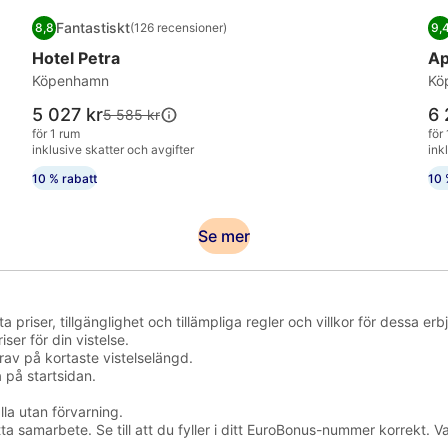
Fotogalleri
Hotel Petra
Fo
Ap
Fantastiskt
8,8
(126 recensioner)
9,
för
fö
8,8 av 10, Fantastiskt, (126 recensioner)
9
Hotel Petra
Ap
Hotel
A
Petra
Köpenhamn
A
Kö
Ho
Priset
Pri
5 027 kr
6 
Priset
5 585 kr
är
är
var
för 1 rum
för
5 027 kr
6 2
5 585 kr,
inklusive skatter och avgifter
ink
se
10 % rabatt
10 
mer
information
om
Se
Se mer
standardpris.
mer
ta priser, tillgänglighet och tillämpliga regler och villkor för dessa e
er för din vistelse.
av på kortaste vistelselängd.
 på startsidan.
lla utan förvarning.
tta samarbete. Se till att du fyller i ditt EuroBonus-nummer korrekt. Va