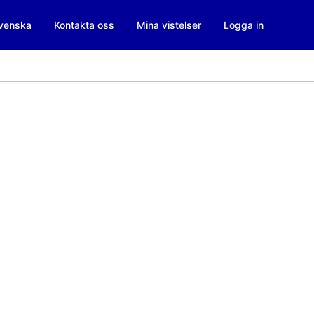
venska
Kontakta oss
Mina vistelser
Logga in