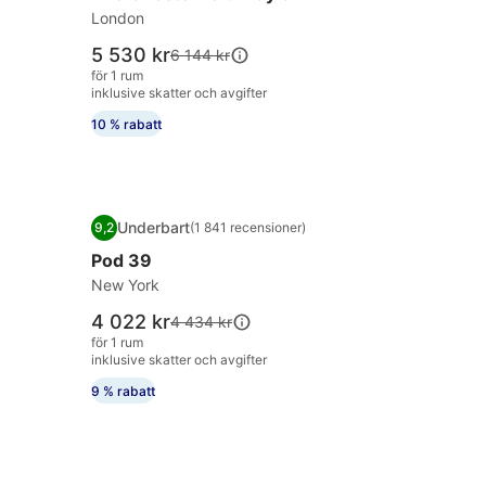
Chesterfield
London
Mayfair
Priset
5 530 kr
Priset
6 144 kr
är
var
för 1 rum
5 530 kr
6 144 kr,
inklusive skatter och avgifter
se
10 % rabatt
mer
information
om
standardpris.
Fotogalleri
Pod 39
Underbart
9,2
(1 841 recensioner)
för
9,2 av 10, Underbart, (1 841 recensioner)
Pod 39
Pod
39
New York
Priset
4 022 kr
Priset
4 434 kr
är
var
för 1 rum
4 022 kr
4 434 kr,
inklusive skatter och avgifter
se
9 % rabatt
mer
information
om
standardpris.