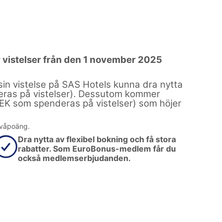
vistelser från den 1 november 2025
 vistelse på SAS Hotels kunna dra nytta
eras på vistelser). Dessutom kommer
K som spenderas på vistelser) som höjer
ivåpoäng.
Dra nytta av flexibel bokning och få stora
rabatter. Som EuroBonus-medlem får du
också medlemserbjudanden.