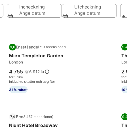
Incheckning
Utcheckning
Ange datum
Ange datum
Fotogalleri
Miiro Templeton Garden
Fo
Th
Enastående
9,6
(713 recensioner)
9,
för
fö
9,6 av 10, Enastående, (713 recensioner)
9
Miiro Templeton Garden
Th
Miiro
T
Templeton
London
Ke
Lo
Garden
H
Priset
Pri
4 755 kr
2 
Priset
6 912 kr
är
är
var
för 1 rum
för
4 755 kr
2 9
6 912 kr,
inklusive skatter och avgifter
ink
se
31 % rabatt
10 
mer
information
om
standardpris.
Fotogalleri
Night Hotel Broadway
Fo
Th
Bra
7,4
(3 457 recensioner)
9,
för
fö
7,4 av 10, Bra, (3 457 recensioner)
9
Night Hotel Broadway
Th
Night
T