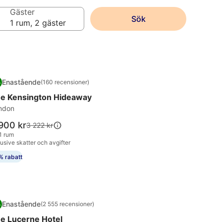
ett
Gäster
nytt
Sök
1 rum, 2 gäster
fönster
togalleri
e Kensington Hideaway
Enastående
4
(160 recensioner)
r
,4 av 10, Enastående, (160 recensioner)
e Kensington Hideaway
he
nsington
ndon
ideaway
set
900 kr
Priset
3 222 kr
var
 1 rum
00 kr
3 222 kr,
lusive skatter och avgifter
se
% rabatt
mer
information
om
standardpris.
togalleri
e Lucerne Hotel
Enastående
4
(2 555 recensioner)
r
,4 av 10, Enastående, (2 555 recensioner)
e Lucerne Hotel
he